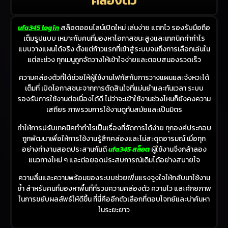
ufa345 login
สล็อตออนไลน์เปิดใหม่ เล่นง่าย แตกไว รองรับมือถือ
เต็มรูปแบบ เหมาะกับคนที่มองหาโอกาสชนะสูงและเทคนิคทำกำไร
แบบวางแผนได้จริง ตั้งแต่ก้าวแรกที่เข้าสู่ระบบจนถึงการเลือกเล่นใน
แต่ละช่วง ทุกเมนูถูกจัดวางให้เข้าใจง่ายและตอบสนองรวดเร็ว
ความคล่องตัวที่ได้ช่วยให้ผู้ใช้งานโฟกัสกับการวางแผนและจังหวะได้
เต็มที่ เปิดโอกาสชนะจากการตัดสินใจที่แม่นยำและทันเวลา ระบบ
รองรับการใช้งานต่อเนื่องได้ดี ไม่ว่าจะเข้าใช้งานช่วงไหนก็ยังคงความ
เสถียร ภาพรวมการใช้งานดูทันสมัยและเป็นมิตร
ทำให้การปรับเทคนิคทำกำไรเป็นเรื่องที่จัดการได้ง่าย ทุกองค์ประกอบ
ถูกพัฒนาเพื่อให้การใช้งานรู้สึกคล่องและไม่สะดุดอารมณ์ เมื่อทุก
อย่างทำงานสอดประสานกันดี
ufa345 สล็อต
ผู้ใช้งานจึงกล้าลอง
แนวทางใหม่ ๆ และต่อยอดประสบการณ์เดิมได้อย่างสบายใจ
ความลื่นและความพร้อมของระบบช่วยเพิ่มแรงจูงใจให้กลับมาใช้งาน
ซ้ำ สำหรับคนที่มองหาพื้นที่ที่รวมความคล่องตัว ความไว และศักยภาพ
ในการขยับผลลัพธ์ให้ดีขึ้น ที่นี่คืออีกตัวเลือกที่ตอบโจทย์และน่าค้นหา
ในระยะยาว