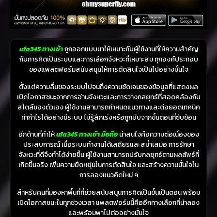
ufa345 ทางเข้า
ถูกออกแบบมาให้เหมาะกับผู้ใช้งานที่ให้ความสำคัญ
กับการคิดเป็นระบบและการเลือกจังหวะที่เหมาะสม ทุกองค์ประกอบ
ของแพลตฟอร์มสนับสนุนให้การตัดสินใจเป็นไปอย่างมั่นใจ
ตั้งแต่ความลื่นของระบบไปจนถึงความชัดเจนของข้อมูลที่แสดงผล
เปิดโอกาสชนะจากการอ่านจังหวะและการวางกลยุทธ์ที่สอดคล้องกับ
สไตล์ของตัวเอง ผู้ใช้งานสามารถกำหนดแนวทางและต่อยอดเทคนิค
ทำกำไรได้อย่างมีระบบ ไม่รู้สึกเร่งหรือถูกบีบจากขั้นตอนที่ซับซ้อน
อีกด้านที่ทำให้
ufa345 ทางเข้า มือถือ
น่าสนใจคือความต่อเนื่องของ
ประสบการณ์ เมื่อระบบทำงานได้เสถียรและสม่ำเสมอ การรักษา
จังหวะที่ดีจึงทำได้ง่ายขึ้น ผู้ใช้งานสามารถปรับกลยุทธ์ตามผลลัพธ์ที่
เกิดขึ้นจริง เพิ่มความยืดหยุ่นในการตัดสินใจ และสร้างความมั่นใจใน
การลองแนวคิดใหม่ ๆ
สำหรับคนที่มองหาพื้นที่ที่ช่วยสนับสนุนการคิดเป็นขั้นเป็นตอน พร้อม
เปิดโอกาสชนะในทุกช่วงเวลา แพลตฟอร์มนี้คืออีกทางเลือกที่น่าลอง
และพร้อมพาไปต่ออย่างมั่นใจ