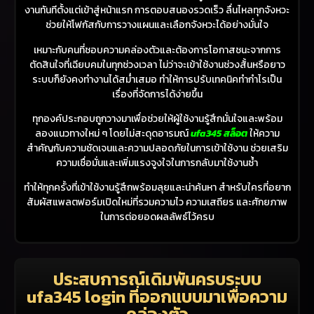
งานทันทีตั้งแต่เข้าสู่หน้าแรก การตอบสนองรวดเร็ว ลื่นไหลทุกจังหวะ
ช่วยให้โฟกัสกับการวางแผนและเลือกจังหวะได้อย่างมั่นใจ
เหมาะกับคนที่ชอบความคล่องตัวและต้องการโอกาสชนะจากการ
ตัดสินใจที่เฉียบคมในทุกช่วงเวลา ไม่ว่าจะเข้าใช้งานช่วงสั้นหรือยาว
ระบบก็ยังคงทำงานได้สม่ำเสมอ ทำให้การปรับเทคนิคทำกำไรเป็น
เรื่องที่จัดการได้ง่ายขึ้น
ทุกองค์ประกอบถูกวางมาเพื่อช่วยให้ผู้ใช้งานรู้สึกมั่นใจและพร้อม
ลองแนวทางใหม่ ๆ โดยไม่สะดุดอารมณ์
ufa345 สล็อต
ให้ความ
สำคัญกับความชัดเจนและความปลอดภัยในการเข้าใช้งาน ช่วยเสริม
ความเชื่อมั่นและเพิ่มแรงจูงใจในการกลับมาใช้งานซ้ำ
ทำให้ทุกครั้งที่เข้าใช้งานรู้สึกพร้อมลุยและน่าค้นหา สำหรับใครที่อยาก
สัมผัสแพลตฟอร์มเปิดใหม่ที่รวมความไว ความเสถียร และศักยภาพ
ในการต่อยอดผลลัพธ์ไว้ครบ
ประสบการณ์เดิมพันครบระบบ
ufa345 login ที่ออกแบบมาเพื่อความ
คล่องตัว